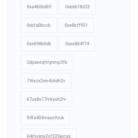
0xa4606d69
0xb6618d33
0xbfa0bccb
0xe8bff951
0xe698b0db
0xee864f74
2dpaeeqltnynmp3fb
7t6xzx2xio4z6dh2v
67us8e17mkyuh2rv
94fa403mays9zuk
A4mvqne2sf225jpcgg