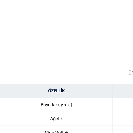
Ü
ÖZELLİK
Boyutlar ( y-x-z )
Ağırlık
Giriş Voltajı