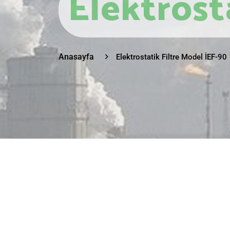
Elektrost
Anasayfa
Elektrostatik Filtre Model İEF-90