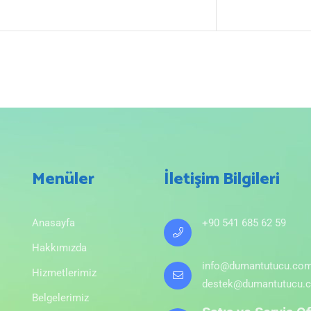
Menüler
İletişim Bilgileri
Anasayfa
+90 541 685 62 59
Hakkımızda
info@dumantutucu.co
Hizmetlerimiz
destek@dumantutucu.
Belgelerimiz