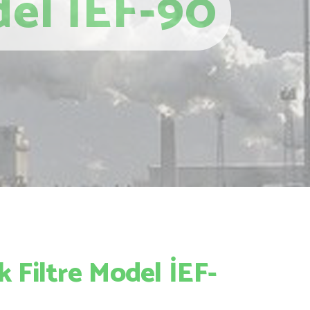
del İEF-90
k Filtre Model İEF-