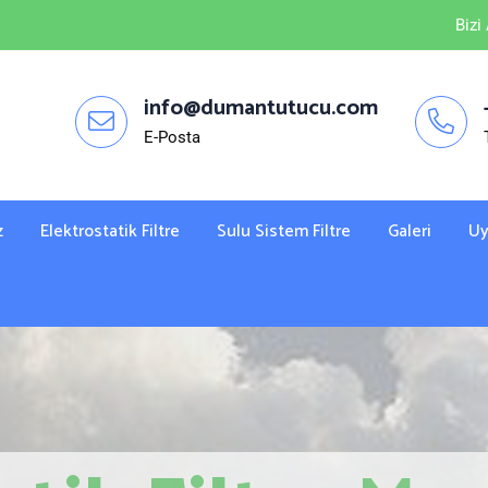
Bizi
info@dumantutucu.com
E-Posta
z
Elektrostatik Filtre
Sulu Sistem Filtre
Galeri
Uy