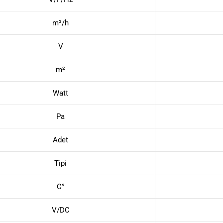
m³/h
V
m²
Watt
Pa
Adet
Tipi
C°
V/DC