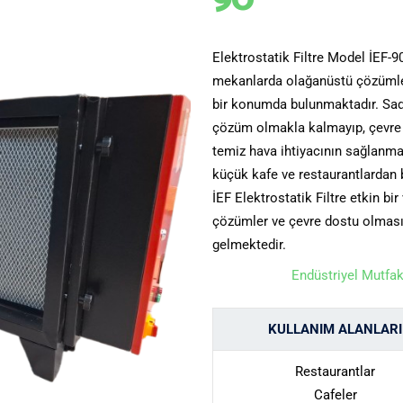
90
Elektrostatik Filtre Model İEF-9
mekanlarda olağanüstü çözümler
bir konumda bulunmaktadır. Sa
çözüm olmakla kalmayıp, çevre k
temiz hava ihtiyacının sağlanm
küçük kafe ve restaurantlardan
İEF Elektrostatik Filtre etkin bi
çözümler ve çevre dostu olmasıy
gelmektedir.
Endüstriyel Mutfak
KULLANIM ALANLARI
Restaurantlar
Cafeler