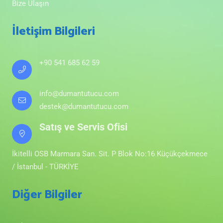
Bize Ulaşın
İletişim Bilgileri
+90 541 685 62 59
info@dumantutucu.com
destek@dumantutucu.com
Satış ve Servis Ofisi
İkitelli OSB Marmara San. Sit. P Blok No:16 Küçükçekmece
/ İstanbul - TÜRKİYE
Diğer Bilgiler