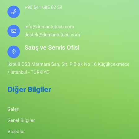
+90 541 685 62 59
info@dumantutucu.com
destek@dumantutucu.com
Satış ve Servis Ofisi
İkitelli OSB Marmara San. Sit. P Blok No:16 Küçükçekmece
/ İstanbul - TÜRKİYE
Diğer Bilgiler
Galeri
Genel Bilgiler
Videolar