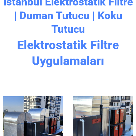
İstanbul Elektrostatik Filtre
| Duman Tutucu | Koku
Tutucu
Elektrostatik Filtre
Uygulamaları