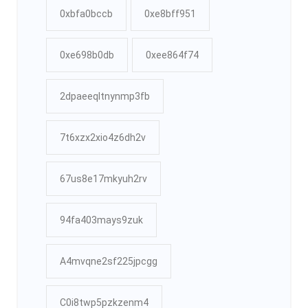
0xbfa0bccb
0xe8bff951
0xe698b0db
0xee864f74
2dpaeeqltnynmp3fb
7t6xzx2xio4z6dh2v
67us8e17mkyuh2rv
94fa403mays9zuk
A4mvqne2sf225jpcgg
C0i8twp5pzkzenm4