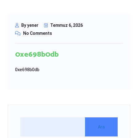
By yener
Temmuz 6, 2026
No Comments
0xe698b0db
0xe698b0db
Ara