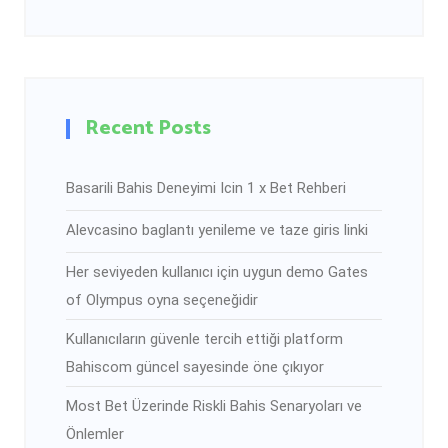
Recent Posts
Basarili Bahis Deneyimi Icin 1 x Bet Rehberi
Alevcasino baglantı yenileme ve taze giris linki
Her seviyeden kullanıcı için uygun demo Gates
of Olympus oyna seçeneğidir
Kullanıcıların güvenle tercih ettiği platform
Bahiscom güncel sayesinde öne çıkıyor
Most Bet Üzerinde Riskli Bahis Senaryoları ve
Önlemler