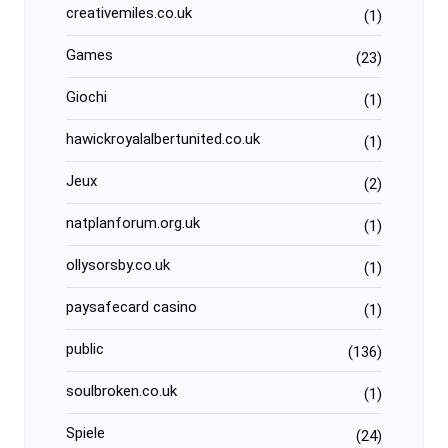
creativemiles.co.uk
(1)
Games
(23)
Giochi
(1)
hawickroyalalbertunited.co.uk
(1)
Jeux
(2)
natplanforum.org.uk
(1)
ollysorsby.co.uk
(1)
paysafecard casino
(1)
public
(136)
soulbroken.co.uk
(1)
Spiele
(24)