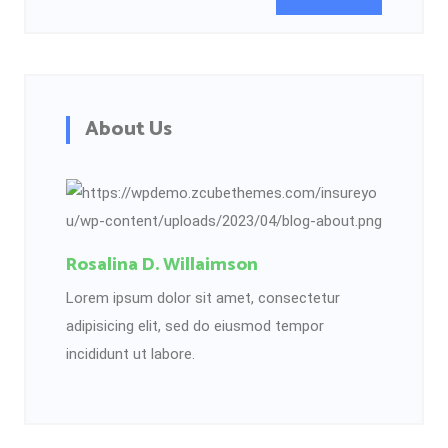
About Us
Rosalina D. Willaimson
Lorem ipsum dolor sit amet, consectetur
adipisicing elit, sed do eiusmod tempor
incididunt ut labore.