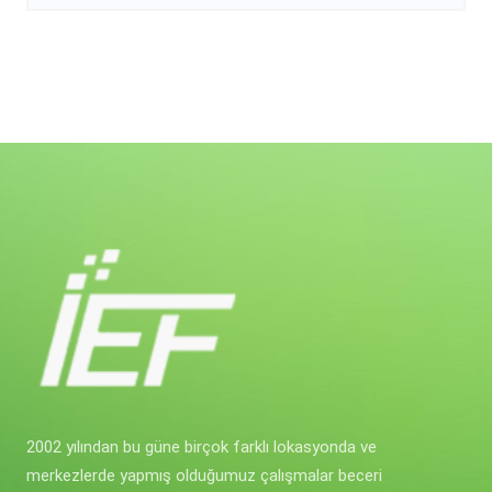
2002 yılından bu güne birçok farklı lokasyonda ve
merkezlerde yapmış olduğumuz çalışmalar beceri