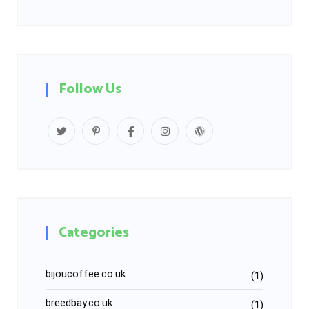
Follow Us
Categories
bijoucoffee.co.uk
(1)
breedbay.co.uk
(1)