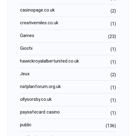
casinopage.co.uk
(2)
creativemiles.co.uk
(1)
Games
(23)
Giochi
(1)
hawickroyalalbertunited.co.uk
(1)
Jeux
(2)
natplanforum.org.uk
(1)
ollysorsby.co.uk
(1)
paysafecard casino
(1)
public
(136)