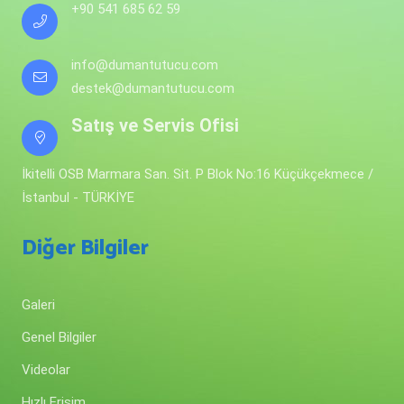
+90 541 685 62 59
info@dumantutucu.com
destek@dumantutucu.com
Satış ve Servis Ofisi
İkitelli OSB Marmara San. Sit. P Blok No:16 Küçükçekmece /
İstanbul - TÜRKİYE
Diğer Bilgiler
Galeri
Genel Bilgiler
Videolar
Hızlı Erişim