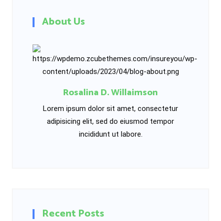
About Us
Rosalina D. Willaimson
Lorem ipsum dolor sit amet, consectetur
adipisicing elit, sed do eiusmod tempor
incididunt ut labore.
Recent Posts