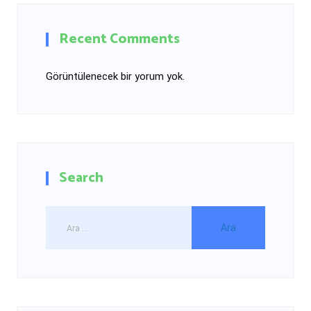
Recent Comments
Görüntülenecek bir yorum yok.
Search