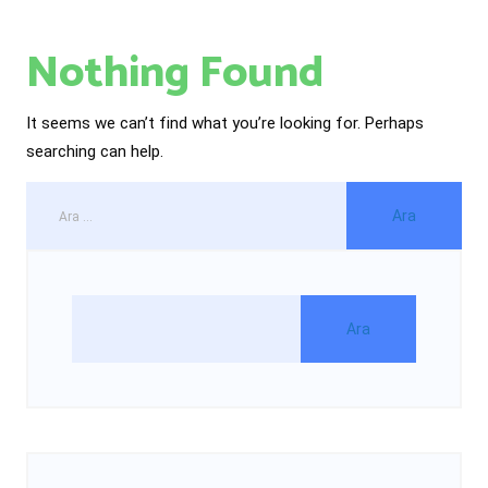
Nothing Found
It seems we can’t find what you’re looking for. Perhaps
searching can help.
Ara