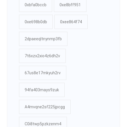
0xbfa0bccb
0xe8bff951
0xe698b0db
0xee864f74
2dpaeeqltnynmp3fb
7t6xzx2xio4z6dh2v
67us8e17mkyuh2rv
94fa403mays9zuk
A4mvqne2sf225jpcgg
C0i8twp5pzkzenm4