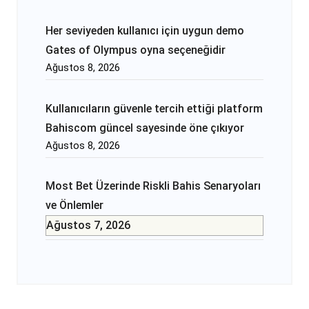
Her seviyeden kullanıcı için uygun demo
Gates of Olympus oyna seçeneğidir
Ağustos 8, 2026
Kullanıcıların güvenle tercih ettiği platform
Bahiscom güncel sayesinde öne çıkıyor
Ağustos 8, 2026
Most Bet Üzerinde Riskli Bahis Senaryoları
ve Önlemler
Ağustos 7, 2026