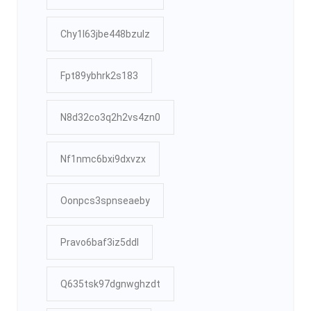
Chy1l63jbe448bzulz
Fpt89ybhrk2s183
N8d32co3q2h2vs4zn0
Nf1nmc6bxi9dxvzx
Oonpcs3spnseaeby
Pravo6baf3iz5ddl
Q635tsk97dgnwghzdt