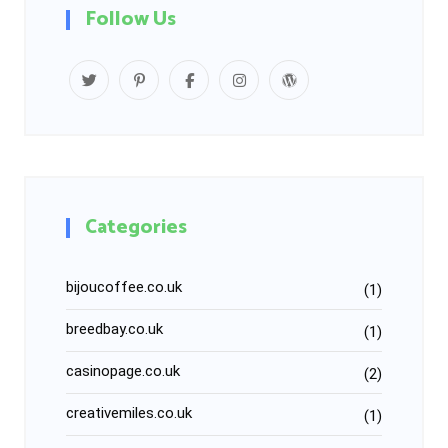
Follow Us
Categories
bijoucoffee.co.uk
(1)
breedbay.co.uk
(1)
casinopage.co.uk
(2)
creativemiles.co.uk
(1)