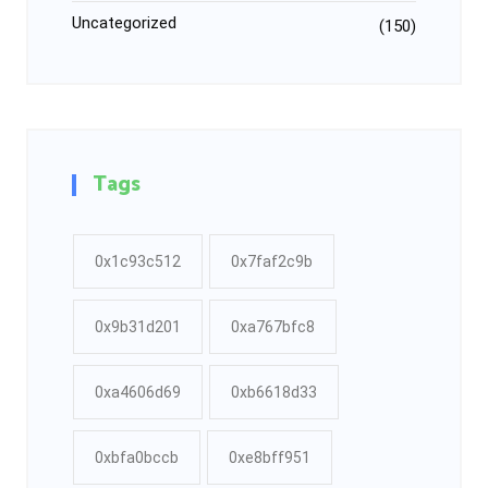
Uncategorized
(150)
Tags
0x1c93c512
0x7faf2c9b
0x9b31d201
0xa767bfc8
0xa4606d69
0xb6618d33
0xbfa0bccb
0xe8bff951