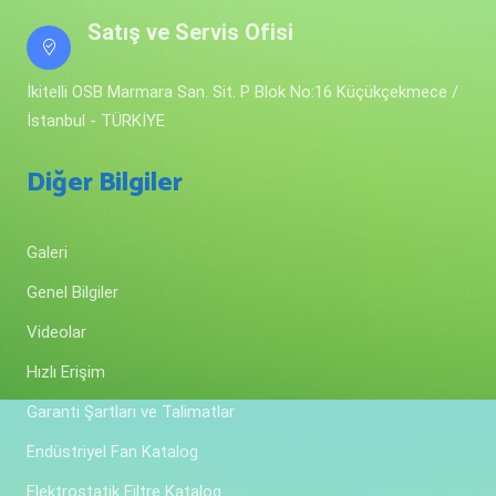
Satış ve Servis Ofisi
İkitelli OSB Marmara San. Sit. P Blok No:16 Küçükçekmece /
İstanbul - TÜRKİYE
Diğer Bilgiler
Galeri
Genel Bilgiler
Videolar
Hızlı Erişim
Garanti Şartları ve Talimatlar
Endüstriyel Fan Katalog
Elektrostatik Filtre Katalog