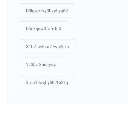
R3lgwczky3hzpbyq62
Rbokqow3tufnte3
S1h7tav5zo27wa4skn
Vk3bvr8aosyayl
Xmb10cvjhy602fe2xg