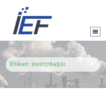
Etiket:
0x0178a52c