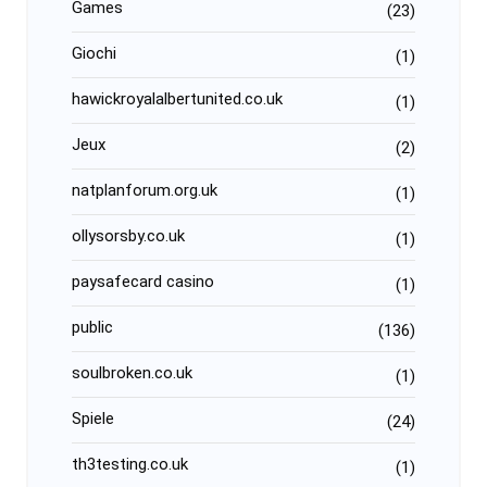
Games
(23)
Giochi
(1)
hawickroyalalbertunited.co.uk
(1)
Jeux
(2)
natplanforum.org.uk
(1)
ollysorsby.co.uk
(1)
paysafecard casino
(1)
public
(136)
soulbroken.co.uk
(1)
Spiele
(24)
th3testing.co.uk
(1)