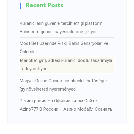
Recent Posts
Kullanıcıların güvenle tercih ettiği platform
Bahiscom güncel sayesinde öne çıkıyor
Most Bet Üzerinde Riskli Bahis Senaryoları ve
Önlemler
Mariobet giriş adresi kullanıcı dostu tasarımıyla
fark yaratıyor
Magyar Online Casino cashback lehetőségek:
így növelheted nyereményed
Регистрация На Официальном Сайте
Аzino777 В России – Азино Мобайл Скачать