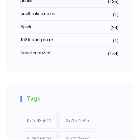
public
(136)
soulbroken.co.uk
(1)
Spiele
(24)
th3testing.co.uk
(1)
Uncategorized
(154)
Tags
0x1c93c512
0x7faf2c9b