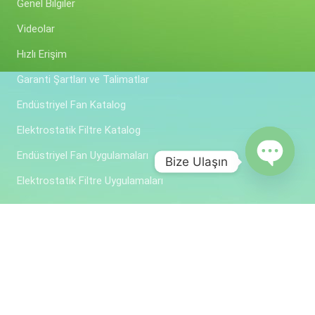
Genel Bilgiler
Videolar
Hızlı Erişim
Garanti Şartları ve Talimatlar
Endüstriyel Fan Katalog
Elektrostatik Filtre Katalog
Endüstriyel Fan Uygulamaları
Bize Ulaşın
Elektrostatik Filtre Uygulamaları
Open cha
Copyright © Duman Tutucu Endüstriyel Fan 2023 . Tüm hakları
sakldır...