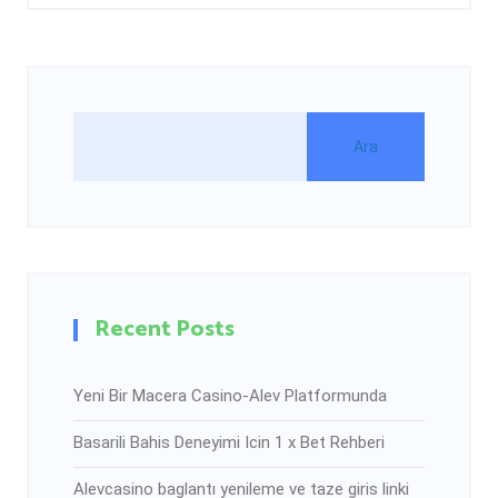
Ara
Recent Posts
Yeni Bir Macera Casino-Alev Platformunda
Basarili Bahis Deneyimi Icin 1 x Bet Rehberi
Alevcasino baglantı yenileme ve taze giris linki