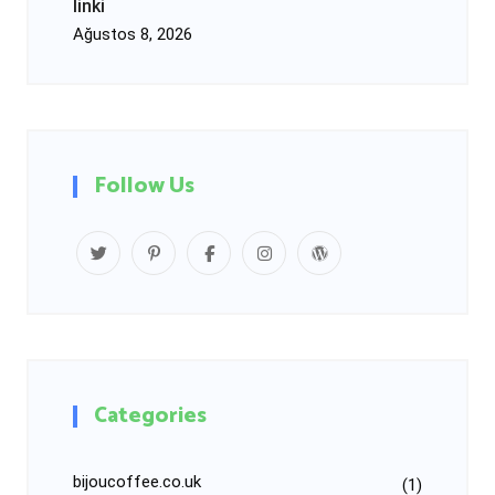
linki
Ağustos 8, 2026
Follow Us
Categories
bijoucoffee.co.uk
(1)