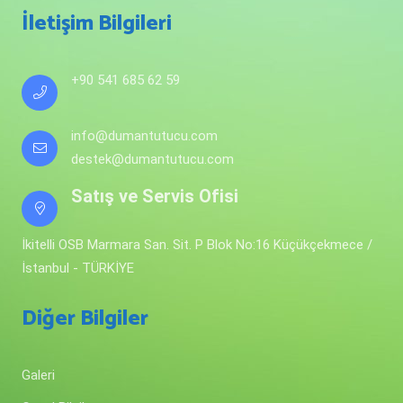
İletişim Bilgileri
+90 541 685 62 59
info@dumantutucu.com
destek@dumantutucu.com
Satış ve Servis Ofisi
İkitelli OSB Marmara San. Sit. P Blok No:16 Küçükçekmece /
İstanbul - TÜRKİYE
Diğer Bilgiler
Galeri