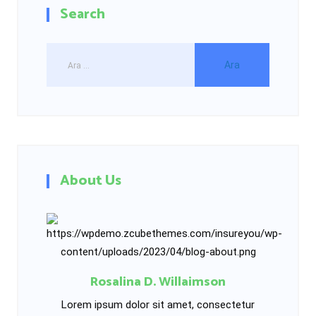
Search
About Us
Rosalina D. Willaimson
Lorem ipsum dolor sit amet, consectetur