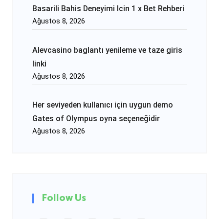
Basarili Bahis Deneyimi Icin 1 x Bet Rehberi
Ağustos 8, 2026
Alevcasino baglantı yenileme ve taze giris
linki
Ağustos 8, 2026
Her seviyeden kullanıcı için uygun demo
Gates of Olympus oyna seçeneğidir
Ağustos 8, 2026
Follow Us