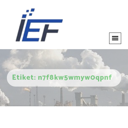
Etiket:
n7f8kw5wmyw0qpnf