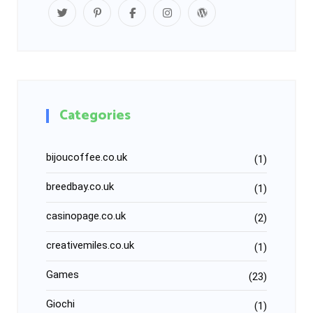
Categories
bijoucoffee.co.uk
(1)
breedbay.co.uk
(1)
casinopage.co.uk
(2)
creativemiles.co.uk
(1)
Games
(23)
Giochi
(1)