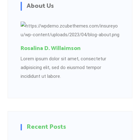
About Us
Rosalina D. Willaimson
Lorem ipsum dolor sit amet, consectetur
adipisicing elit, sed do eiusmod tempor
incididunt ut labore.
Recent Posts