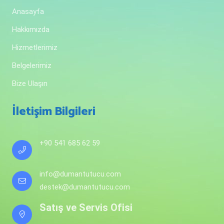
Anasayfa
Hakkımızda
Hizmetlerimiz
Belgelerimiz
Bize Ulaşın
İletişim Bilgileri
+90 541 685 62 59
info@dumantutucu.com
destek@dumantutucu.com
Satış ve Servis Ofisi