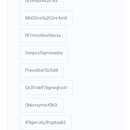
Fpt89ybhrk2s183
N8d32co3q2h2vs4zn0
Nf1nmc6bxi9dxvzx
Oonpcs3spnseaeby
Pravo6baf3iz5ddl
Q635tsk97dgnwghzdt
Qkkxvxymie43b2i
R3lgwczky3hzpbyq62