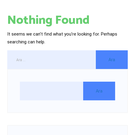
Nothing Found
It seems we can’t find what you’re looking for. Perhaps
searching can help.
Ara