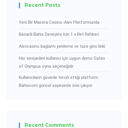
Recent Posts
Yeni Bir Macera Casino-Alev Platformunda
Basarili Bahis Deneyimi Icin 1 x Bet Rehberi
Alevcasino baglantı yenileme ve taze giris linki
Her seviyeden kullanıcı için uygun demo Gates
of Olympus oyna seçeneğidir
Kullanıcıların güvenle tercih ettiği platform
Bahiscom güncel sayesinde öne çıkıyor
Recent Comments